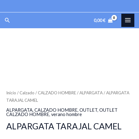
Ir
al
MAI
Buscar
0,00
€
contenido
ME
ALPARGATA
TARAJAL
CAMEL
cantidad
Inicio
/
Calzado
/
CALZADO HOMBRE
/
ALPARGATA
/ ALPARGATA
TARAJAL CAMEL
ALPARGATA
,
CALZADO HOMBRE
,
OUTLET
,
OUTLET
CALZADO HOMBRE
,
verano hombre
ALPARGATA TARAJAL CAMEL