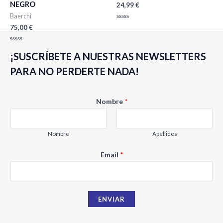
NEGRO
24,99
€
Baerchi
Valorado
75,00
€
con
0
de
Valorado
5
¡SUSCRÍBETE A NUESTRAS NEWSLETTERS
con
0
de
PARA NO PERDERTE NADA!
5
E
Nombre
*
m
a
i
Nombre
Apellidos
l
Email
*
N
o
m
b
ENVIAR
r
e