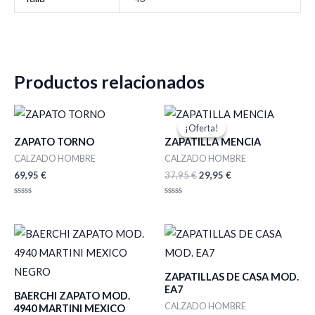
Productos relacionados
El
El
precio
precio
¡Oferta!
¡Oferta!
original
actual
ZAPATO TORNO
ZAPATILLA MENCIA
era:
es:
37,95 €.
29,95 €.
CALZADO HOMBRE
CALZADO HOMBRE
69,95
€
37,95
€
29,95
€
Valorado
Valorado
con
con
0
0
de
de
5
5
ZAPATILLAS DE CASA MOD.
EA7
BAERCHI ZAPATO MOD.
CALZADO HOMBRE
4940 MARTINI MEXICO