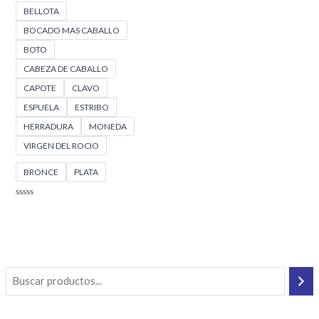
BELLOTA
BOCADO MAS CABALLO
BOTO
CABEZA DE CABALLO
CAPOTE
CLAVO
ESPUELA
ESTRIBO
HERRADURA
MONEDA
VIRGEN DEL ROCIO
BRONCE
PLATA
Valorado
con
0
de
5