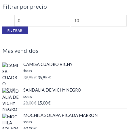
Filtrar por precio
FILTRAR
Mas vendidos
E
E
CAMISA CUADRO VICHY
l
l
p
p
V
39,95
€
35,95
€
r
r
al
or
e
e
E
E
ad
SANDALIA DE VICHY NEGRO
c
c
l
l
o
co
i
i
p
p
n
V
28,00
€
15,00
€
o
o
r
r
1.
a
0
o
a
l
e
e
0
o
MOCHILA SOLAPA PICADA MARRON
r
c
c
c
de
r
5
i
t
a
i
i
d
g
u
V
60,00
€