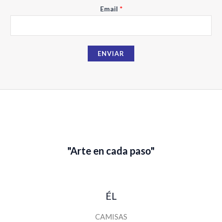
l
Email
*
N
o
m
b
ENVIAR
r
e
"Arte en cada paso"
ÉL
CAMISAS