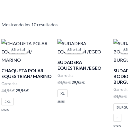
Mostrando los 10 resultados
El
El
El
El
precio
precio
precio
precio
¡Oferta!
¡Oferta!
¡O
original
actual
original
actual
era:
es:
era:
es:
SUDADERA
44,95 €.
29,95 €.
34,95 €.
29,95 €.
EQUESTRIAN /EGEO
CHAQUETA POLAR
SUDA
Garrocha
EQUESTRIAN/ MARINO
BODEG
BURG
34,95
€
29,95
€
Garrocha
Garroch
44,95
€
29,95
€
XL
34,95
€
2XL
Valorado
BURG
con
0
Valorado
S
de
con
5
0
de