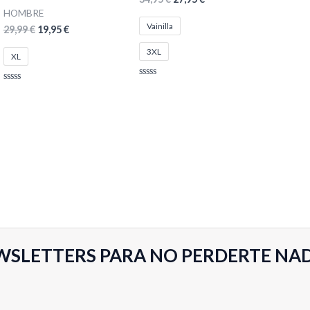
HOMBRE
Vainilla
29,99
€
19,95
€
3XL
XL
Valorado
Valorado
con
con
0
0
de
de
5
5
WSLETTERS PARA NO PERDERTE NA