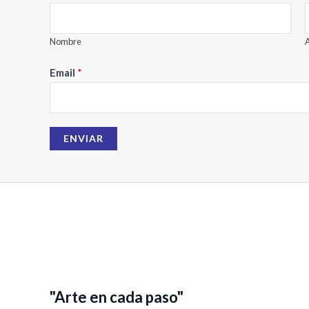
Nombre
A
E
Email
*
m
a
i
ENVIAR
l
N
o
m
b
r
e
"Arte en cada paso"