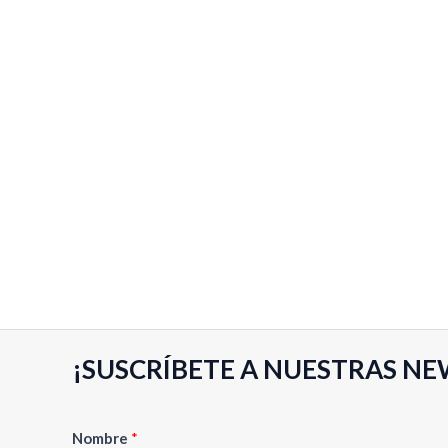
€
0
d
.
e
5
¡SUSCRÍBETE A NUESTRAS NE
Nombre
*