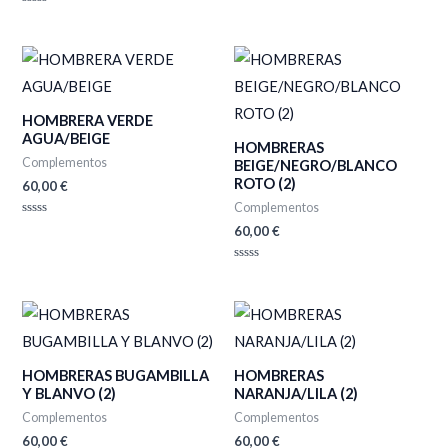
Valorado
con
Valorado
0
con
de
0
5
de
5
HOMBRERA VERDE
AGUA/BEIGE
HOMBRERAS
Complementos
BEIGE/NEGRO/BLANCO
ROTO (2)
60,00
€
Complementos
Valorado
60,00
€
con
0
de
Valorado
5
con
0
de
5
HOMBRERAS BUGAMBILLA
HOMBRERAS
Y BLANVO (2)
NARANJA/LILA (2)
Complementos
Complementos
60,00
€
60,00
€