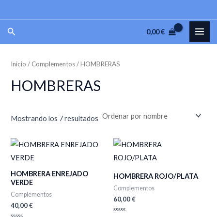
Ir
P
P
al
r
r
MAI
Buscar
0,00
€
contenido
e
e
ME
c
c
Inicio
/
Complementos
/ HOMBRERAS
i
i
o
o
HOMBRERAS
m
m
í
á
Mostrando los 7 resultados
n
x
i
i
m
m
o
o
HOMBRERA ENREJADO
HOMBRERA ROJO/PLATA
VERDE
Complementos
Complementos
60,00
€
40,00
€