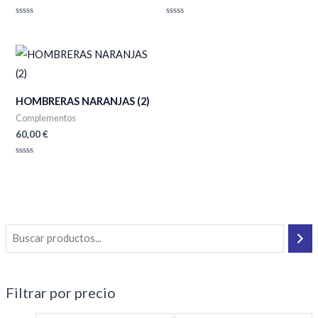
Valorado
Valorado
con
con
0
0
de
de
5
5
HOMBRERAS NARANJAS (2)
Complementos
60,00
€
Valorado
con
0
de
5
Filtrar por precio