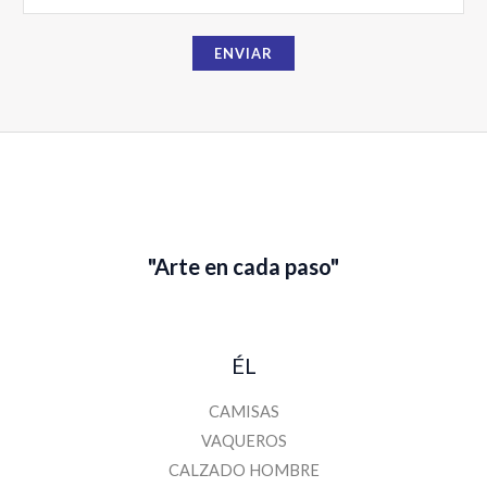
b
ENVIAR
r
e
E
m
a
i
l
"Arte en cada paso"
ÉL
CAMISAS
VAQUEROS
CALZADO HOMBRE