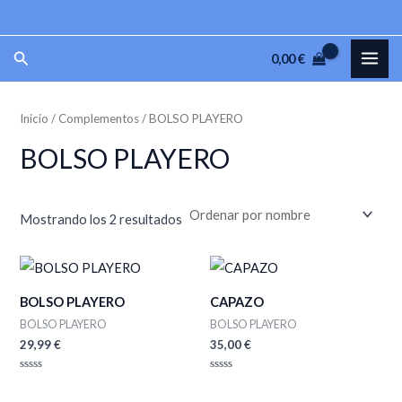
Ir
P
P
al
r
r
MAI
Buscar
0,00
€
contenido
e
e
ME
c
c
Inicio
/
Complementos
/ BOLSO PLAYERO
i
i
o
o
BOLSO PLAYERO
m
m
í
á
Mostrando los 2 resultados
n
x
i
i
m
m
BOLSO PLAYERO
CAPAZO
o
o
BOLSO PLAYERO
BOLSO PLAYERO
29,99
€
35,00
€
Valorado
Valorado
con
con