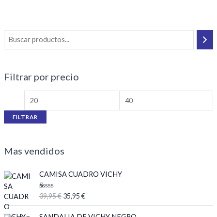
0
0
de
de
5
5
Filtrar por precio
FILTRAR
Mas vendidos
E
E
CAMISA CUADRO VICHY
l
l
p
p
V
39,95
€
35,95
€
r
r
al
or
e
e
E
E
ad
SANDALIA DE VICHY NEGRO