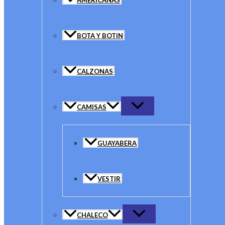
AMERICANAS
BOTA Y BOTIN
CALZONAS
CAMISAS
GUAYABERA
VESTIR
CHALECO