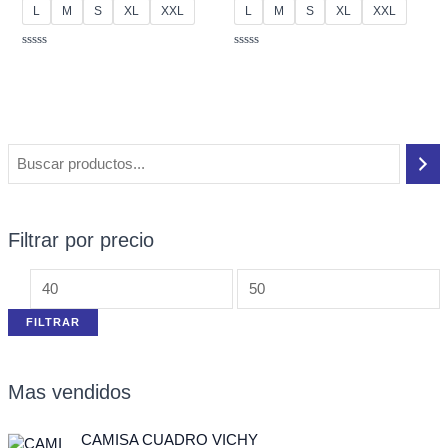
L
M
S
XL
XXL
L
M
S
XL
XXL
Valorado
Valorado
con
con
0
0
de
de
5
5
Filtrar por precio
FILTRAR
Mas vendidos
E
E
CAMISA CUADRO VICHY