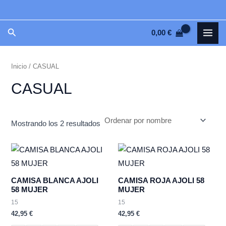
Ir
P
P
al
r
r
MAI
Buscar
0,00
€
contenido
e
e
MEN
c
c
Inicio
/ CASUAL
i
i
o
o
CASUAL
m
m
í
á
Mostrando los 2 resultados
n
x
i
i
m
m
o
o
CAMISA BLANCA AJOLI
CAMISA ROJA AJOLI 58
58 MUJER
MUJER
15
15
42,95
€
42,95
€