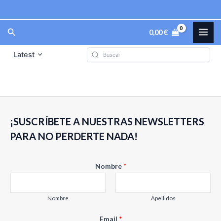
Ir
al
Tienda
MAI
Buscar
0,00
€
contenido
ME
Latest
¡SUSCRÍBETE A NUESTRAS NEWSLETTERS
PARA NO PERDERTE NADA!
E
Nombre
*
m
a
i
Nombre
Apellidos
l
Email
*