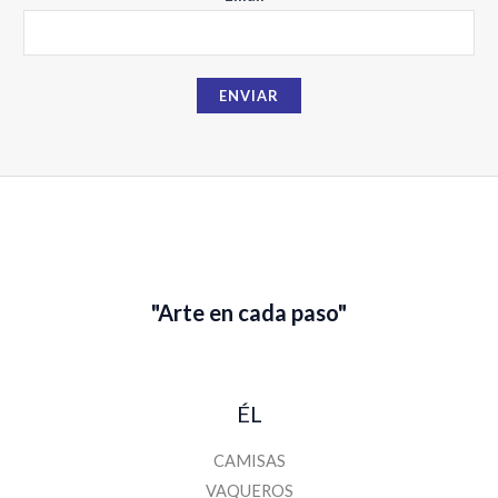
N
o
m
b
ENVIAR
r
e
"Arte en cada paso"
ÉL
CAMISAS
VAQUEROS