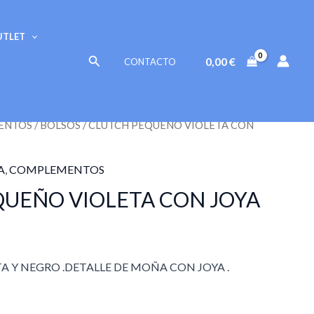
VIOLETA
CON
UTLET
JOYA
Buscar
0,00
€
CONTACTO
cantidad
ENTOS
/
BOLSOS
/ CLUTCH PEQUEÑO VIOLETA CON
A
,
COMPLEMENTOS
QUEÑO VIOLETA CON JOYA
A Y NEGRO .DETALLE DE MOÑA CON JOYA .