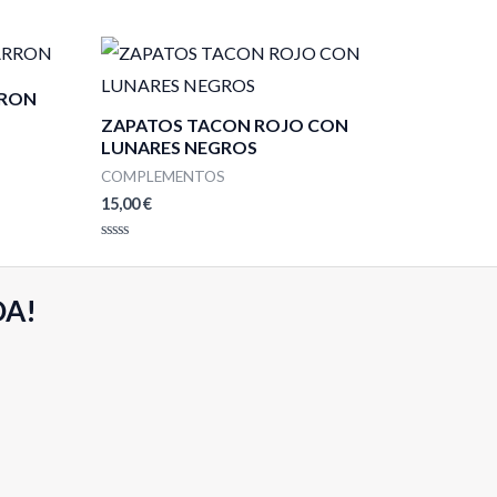
RRON
ZAPATOS TACON ROJO CON
LUNARES NEGROS
COMPLEMENTOS
15,00
€
Valorado
con
0
de
DA!
5