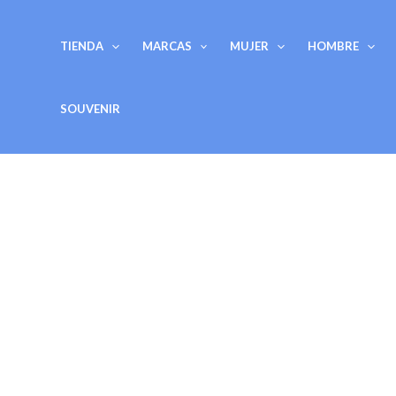
Ir
al
TIENDA
MARCAS
MUJER
HOMBRE
contenido
SOUVENIR