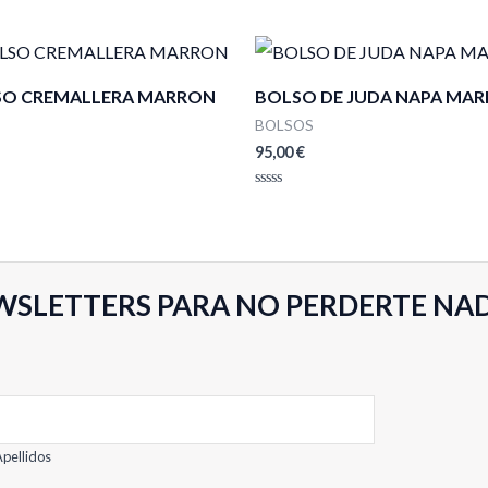
SO CREMALLERA MARRON
BOLSO DE JUDA NAPA MA
BOLSOS
95,00
€
Valorado
con
0
de
5
WSLETTERS PARA NO PERDERTE NA
pellidos