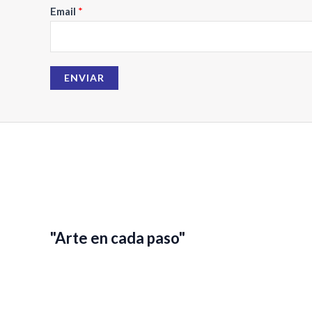
Email
*
N
o
m
b
ENVIAR
r
e
"Arte en cada paso"