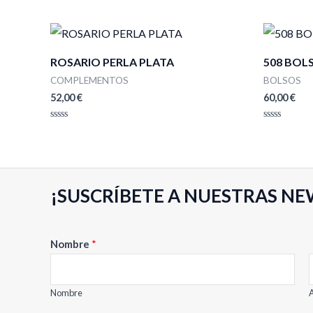
ROSARIO PERLA PLATA
508 BOL
COMPLEMENTOS
BOLSOS
52,00
€
60,00
€
Valorado
Valorado
con
con
0
0
de
de
5
5
¡SUSCRÍBETE A NUESTRAS NE
E
Nombre
*
m
a
i
Nombre
A
l