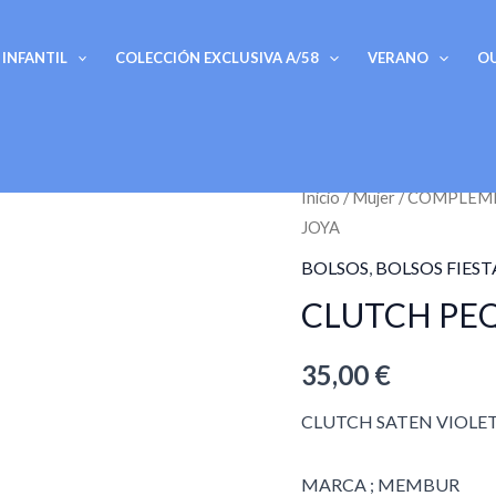
INFANTIL
COLECCIÓN EXCLUSIVA A/58
VERANO
O
CLUTCH
Inicio
/
Mujer
/
COMPLEM
JOYA
PEQUEÑO
VIOLETA
BOLSOS
,
BOLSOS FIEST
CON
CLUTCH PE
JOYA
cantidad
35,00
€
CLUTCH SATEN VIOLET
MARCA ; MEMBUR