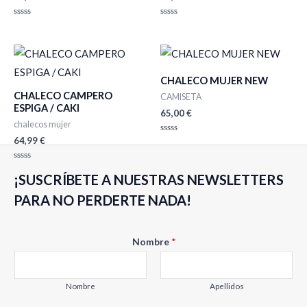
Valorado
Valorado
con
con
0
0
de
de
5
5
CHALECO MUJER NEW
CHALECO CAMPERO
CAMISETA
ESPIGA / CAKI
65,00
€
chalecos mujer
64,99
€
Valorado
con
0
de
Valorado
5
¡SUSCRÍBETE A NUESTRAS NEWSLETTERS
con
0
de
PARA NO PERDERTE NADA!
5
Nombre
*
Nombre
Apellidos