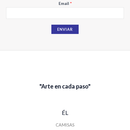
N
Email
*
o
m
b
ENVIAR
r
e
E
m
a
i
l
"Arte en cada paso"
ÉL
CAMISAS