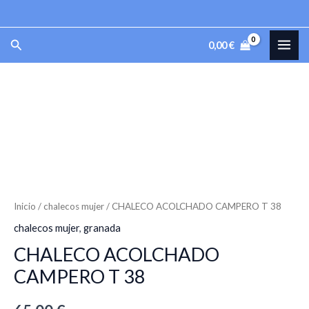
CAMPERO
Ir
T
al
MAI
Buscar
38
0,00
€
contenido
cantidad
ME
CHALECO
ACOLCHADO
CAMPERO
T
38
cantidad
Inicio
/
chalecos mujer
/ CHALECO ACOLCHADO CAMPERO T 38
chalecos mujer
,
granada
CHALECO ACOLCHADO
CAMPERO T 38