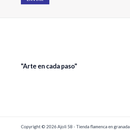
l
N
o
m
b
r
e
"Arte en cada paso"
Copyright © 2026 Ajoli 58 - Tienda flamenca en granad