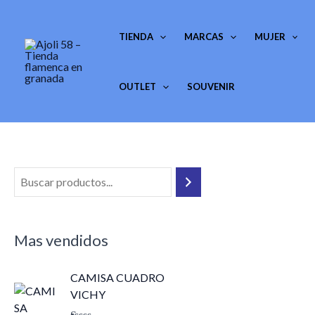
Ir
al
TIENDA
MARCAS
MUJER
contenido
OUTLET
SOUVENIR
Mas vendidos
E
E
CAMISA CUADRO
l
l
VICHY
p
p