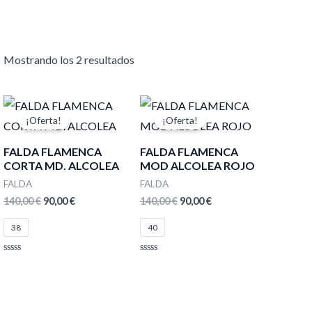
Mostrando los 2 resultados
El
El
El
El
precio
precio
precio
precio
¡Oferta!
¡Oferta!
original
actual
original
actual
era:
es:
era:
es:
FALDA FLAMENCA
FALDA FLAMENCA
140,00 €.
90,00 €.
140,00 €.
90,00 €.
CORTA MD. ALCOLEA
MOD ALCOLEA ROJO
FALDA
FALDA
140,00
€
90,00
€
140,00
€
90,00
€
38
40
Valorado
Valorado
con
con
0
0
de
de
5
5