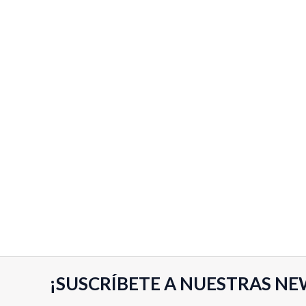
e
5
¡SUSCRÍBETE A NUESTRAS NE