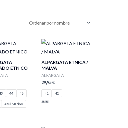
RGATA
ALPARGATA ETNICA /
ADO ETNICO
MALVA
GATA
ALPARGATA
29,95
€
43
44
46
41
42
Azul Marino
Valorado
con
0
de
5