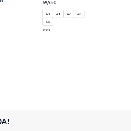
43
69,95
€
40
41
42
43
44
Valorado
con
0
de
5
DA!