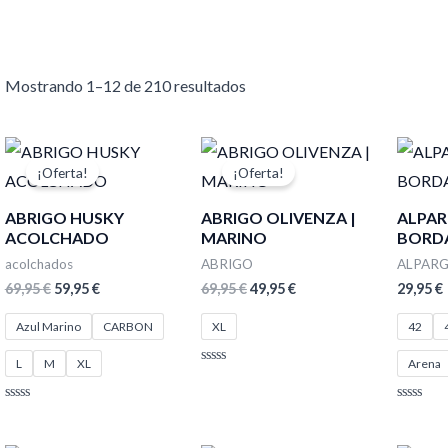
Mostrando 1–12 de 210 resultados
El
El
El
El
precio
precio
precio
precio
¡Oferta!
¡Oferta!
original
actual
original
actual
era:
es:
era:
es:
ABRIGO HUSKY
ABRIGO OLIVENZA |
ALPA
69,95 €.
59,95 €.
69,95 €.
49,95 €.
ACOLCHADO
MARINO
BORD
acolchados
ABRIGO
ALPAR
69,95
€
59,95
€
69,95
€
49,95
€
29,95
€
Azul Marino
CARBON
XL
42
L
M
XL
Arena
Valorado
con
0
Valorado
Valorado
de
con
con
5
0
0