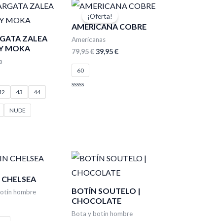
El
El
precio
precio
¡Oferta!
original
actual
AMERICANA COBRE
era:
es:
GATA ZALEA
79,95 €.
39,95 €.
Americanas
Y MOKA
79,95
€
39,95
€
a
60
42
43
44
Valorado
con
0
NUDE
de
5
 CHELSEA
BOTÍN SOUTELO |
botin hombre
CHOCOLATE
Bota y botin hombre