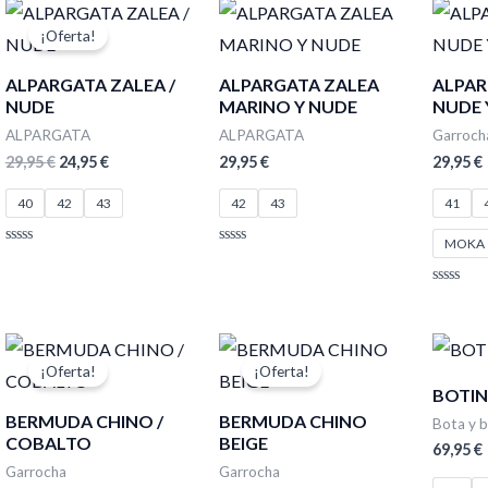
de
de
El
El
5
5
precio
precio
¡Oferta!
original
actual
era:
es:
ALPARGATA ZALEA /
ALPARGATA ZALEA
ALPAR
29,95 €.
24,95 €.
NUDE
MARINO Y NUDE
NUDE 
ALPARGATA
ALPARGATA
Garroch
29,95
€
24,95
€
29,95
€
29,95
€
40
42
43
42
43
41
MOKA
Valorado
Valorado
con
con
0
0
Valorado
de
de
con
5
5
0
de
El
El
El
El
5
precio
precio
precio
precio
¡Oferta!
¡Oferta!
original
actual
original
actual
BOTIN
era:
es:
era:
es:
BERMUDA CHINO /
BERMUDA CHINO
34,95 €.
29,95 €.
34,95 €.
29,95 €.
Bota y 
COBALTO
BEIGE
69,95
€
Garrocha
Garrocha